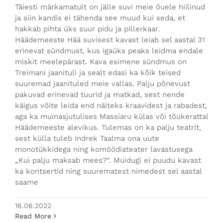
Täiesti märkamatult on jälle suvi meie õuele hiilinud
ja siin kandis ei tähenda see muud kui seda, et
hakkab pihta üks suur pidu ja pillerkaar.
Häädemeeste Hää suvisest kavast leiab sel aastal 31
erinevat sündmust, kus igaüks peaks leidma endale
miskit meelepärast. Kava esimene sündmus on
Treimani jaanituli ja sealt edasi ka kõik teised
suuremad jaanituled meie vallas. Palju põnevust
pakuvad erinevad tuurid ja matkad, sest nende
käigus võite leida end näiteks kraavidest ja rabadest,
aga ka muinasjutulises Massiaru külas või tõukerattal
Häädemeeste alevikus. Tulemas on ka palju teatrit,
sest külla tuleb Indrek Taalma ona uute
monotükkidega ning komöödiateater lavastusega
„Kui palju maksab mees?“. Muidugi ei puudu kavast
ka kontsertid ning suurematest nimedest sel aastal
saame
16.06.2022
Read More