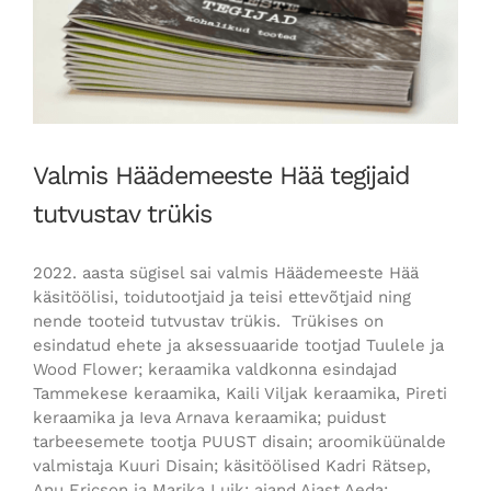
Valmis Häädemeeste Hää tegijaid
tutvustav trükis
2022. aasta sügisel sai valmis Häädemeeste Hää
käsitöölisi, toidutootjaid ja teisi ettevõtjaid ning
nende tooteid tutvustav trükis. Trükises on
esindatud ehete ja aksessuaaride tootjad Tuulele ja
Wood Flower; keraamika valdkonna esindajad
Tammekese keraamika, Kaili Viljak keraamika, Pireti
keraamika ja Ieva Arnava keraamika; puidust
tarbeesemete tootja PUUST disain; aroomiküünalde
valmistaja Kuuri Disain; käsitöölised Kadri Rätsep,
Anu Ericson ja Marika Luik; aiand Aiast Aeda;