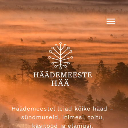
Skip
to
content
Togg
Nav
Häädemeeste Hää
Sündmused
Tooted
Külalisele
Häädemeestel leiad kõike hääd –
Täname
sündmuseid, inimesi, toitu,
käsitööd ja elamusi.