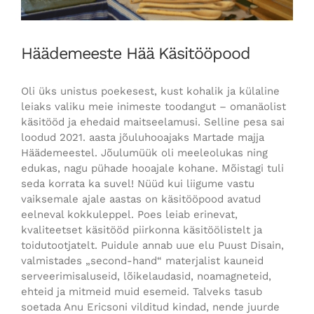
Häädemeeste Hää Käsitööpood
Oli üks unistus poekesest, kust kohalik ja külaline
leiaks valiku meie inimeste toodangut – omanäolist
käsitööd ja ehedaid maitseelamusi. Selline pesa sai
loodud 2021. aasta jõuluhooajaks Martade majja
Häädemeestel. Jõulumüük oli meeleolukas ning
edukas, nagu pühade hooajale kohane. Mõistagi tuli
seda korrata ka suvel! Nüüd kui liigume vastu
vaiksemale ajale aastas on käsitööpood avatud
eelneval kokkuleppel. Poes leiab erinevat,
kvaliteetset käsitööd piirkonna käsitöölistelt ja
toidutootjatelt. Puidule annab uue elu Puust Disain,
valmistades „second-hand“ materjalist kauneid
serveerimisaluseid, lõikelaudasid, noamagneteid,
ehteid ja mitmeid muid esemeid. Talveks tasub
soetada Anu Ericsoni vilditud kindad, nende juurde