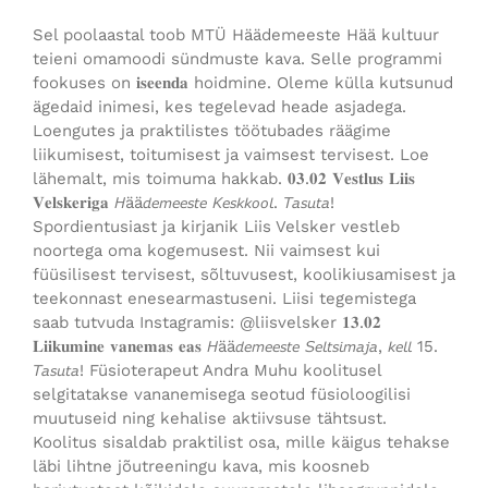
Sel poolaastal toob MTÜ Häädemeeste Hää kultuur
teieni omamoodi sündmuste kava. Selle programmi
fookuses on 𝐢𝐬𝐞𝐞𝐧𝐝𝐚 hoidmine. Oleme külla kutsunud
ägedaid inimesi, kes tegelevad heade asjadega.
Loengutes ja praktilistes töötubades räägime
liikumisest, toitumisest ja vaimsest tervisest. Loe
lähemalt, mis toimuma hakkab. 𝟎𝟑.𝟎𝟐 𝐕𝐞𝐬𝐭𝐥𝐮𝐬 𝐋𝐢𝐢𝐬
𝐕𝐞𝐥𝐬𝐤𝐞𝐫𝐢𝐠𝐚 𝘏ää𝘥𝘦𝘮𝘦𝘦𝘴𝘵𝘦 𝘒𝘦𝘴𝘬𝘬𝘰𝘰𝘭. 𝘛𝘢𝘴𝘶𝘵𝘢!
Spordientusiast ja kirjanik Liis Velsker vestleb
noortega oma kogemusest. Nii vaimsest kui
füüsilisest tervisest, sõltuvusest, koolikiusamisest ja
teekonnast enesearmastuseni. Liisi tegemistega
saab tutvuda Instagramis: @liisvelsker 𝟏𝟑.𝟎𝟐
𝐋𝐢𝐢𝐤𝐮𝐦𝐢𝐧𝐞 𝐯𝐚𝐧𝐞𝐦𝐚𝐬 𝐞𝐚𝐬 𝘏ää𝘥𝘦𝘮𝘦𝘦𝘴𝘵𝘦 𝘚𝘦𝘭𝘵𝘴𝘪𝘮𝘢𝘫𝘢, 𝘬𝘦𝘭𝘭 15.
𝘛𝘢𝘴𝘶𝘵𝘢! Füsioterapeut Andra Muhu koolitusel
selgitatakse vananemisega seotud füsioloogilisi
muutuseid ning kehalise aktiivsuse tähtsust.
Koolitus sisaldab praktilist osa, mille käigus tehakse
läbi lihtne jõutreeningu kava, mis koosneb