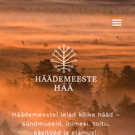
Skip
to
content
Togg
Nav
Häädemeeste Hää
Sündmused
Tooted
Külalisele
Häädemeestel leiad kõike hääd –
Täname
sündmuseid, inimesi, toitu,
käsitööd ja elamusi.