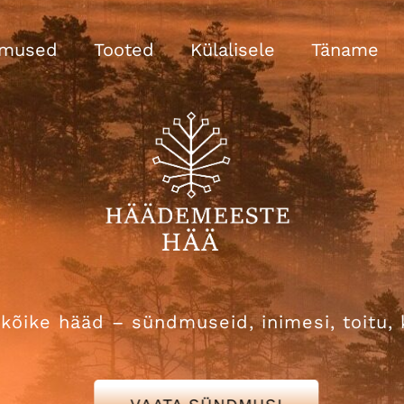
mused
Tooted
Külalisele
Täname
õike hääd – sündmuseid, inimesi, toitu, 