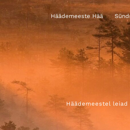
Skip
to
Häädemeeste Hää
Sünd
content
Häädemeestel leiad k