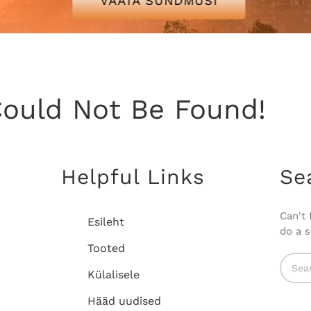
VAATA SÜNDMUSI
Could Not Be Found!
Helpful Links
Se
Can't
Esileht
do a 
Tooted
Searc
Külalisele
for:
Hääd uudised